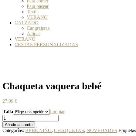
Para comer
Para pasear
Textil
VERANO
CALZADO
Cangrejeras
Attipas
VERANO
CESTAS PERSONALIZADAS
Chaqueta vaquera bebé
27,99
€
Talla
Limpiar
Chaqueta
vaquera
Añadir al carrito
bebé
Categorías:
BEBÉ NIÑO
,
CHAQUETAS
,
NOVEDADES
Etiqueta
cantidad