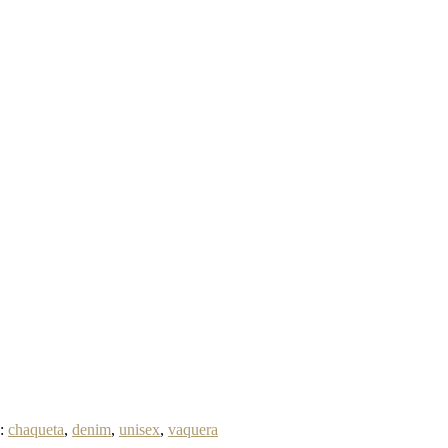
s:
chaqueta
,
denim
,
unisex
,
vaquera