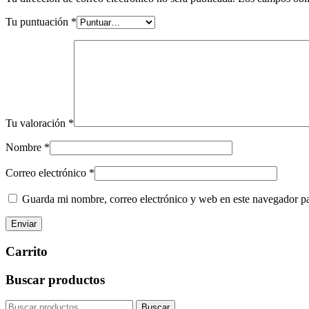
Tu puntuación
*
Tu valoración
*
Nombre
*
Correo electrónico
*
Guarda mi nombre, correo electrónico y web en este navegador p
Barra
Carrito
lateral
Buscar productos
primaria
Buscar
Buscar