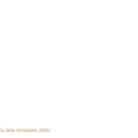
ro
,
lana
,
monnuage
,
punto