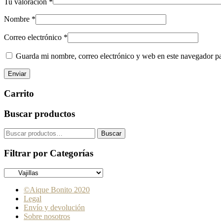
Tu valoración
*
Nombre
*
Correo electrónico
*
Guarda mi nombre, correo electrónico y web en este navegador p
Barra
Carrito
lateral
Buscar productos
primaria
Buscar
Buscar
por:
Filtrar por Categorías
©Aique Bonito 2020
Legal
Envío y devolución
Sobre nosotros