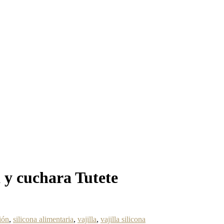
a y cuchara Tutete
ión
,
silicona alimentaria
,
vajilla
,
vajilla silicona