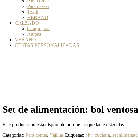
Para comer
Para pasear
Textil
VERANO
CALZADO
Cangrejeras
Attipas
VERANO
CESTAS PERSONALIZADAS
Set de alimentación: bol ventos
Este producto no está disponible porque no quedan existencias.
Categorías:
Para comer
,
Vajillas
Etiquetas:
blw
,
cuchara
,
set alimentac